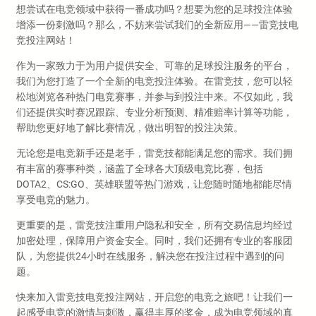
想尝试在电竞领域中获得一番成功吗？想要为您的足球投注体验
增添一份刺激吗？那么，不妨来尝试我们的全新应用——雷竞技电
竞投注网站！
作为一家致力于为用户提供安全、可靠的足球投注服务的平台，
我们为您打造了一个全新的电竞投注体验。在雷竞技，您可以轻
松地浏览各种热门电竞赛事，并参与到投注中来。不仅如此，我
们还提供实时赛况跟踪、专业分析预测、精准赔率计算等功能，
帮助您更好地了解比赛情况，做出明智的投注决策。
无论您是电竞新手还是老手，雷竞技都能满足您的需求。我们拥
有丰富的赛事种类，涵盖了全球各大顶级电竞比赛，包括
DOTA2、CS:GO、英雄联盟等热门游戏，让您随时随地都能尽情
享受电竞的魅力。
更重要的是，雷竞技注重用户隐私和安全，所有交易信息均经过
加密处理，保障用户资金安全。同时，我们还拥有专业的客服团
队，为您提供24小时在线服务，解决您在投注过程中遇到的问
题。
快来加入雷竞技电竞投注网站，开启您的电竞之旅吧！让我们一
起感受电竞的激情与刺激，赢得丰厚的奖金，成为电竞领域的真