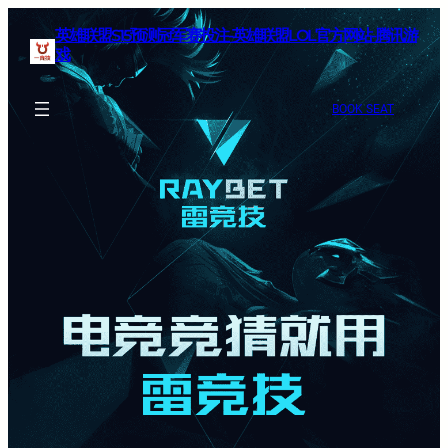
英雄联盟S15预测冠军赛投注-英雄联盟LOL官方网站-腾讯游
戏
BOOK SEAT