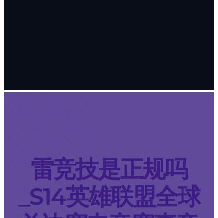
雷竞技是正规吗
_S14英雄联盟全球