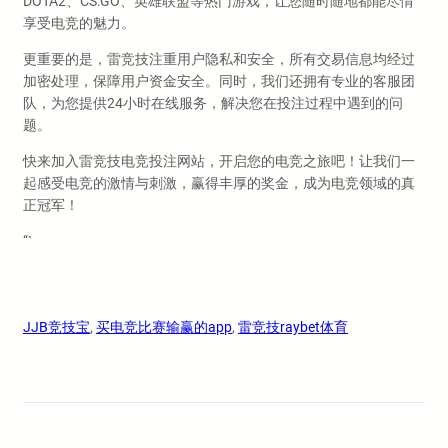
DOTA2、CS:GO、英雄联盟等热门游戏，让您随时随地都能尽情
享受电竞的魅力。
更重要的是，雷竞技注重用户隐私和安全，所有交易信息均经过
加密处理，保障用户资金安全。同时，我们还拥有专业的客服团
队，为您提供24小时在线服务，解决您在投注过程中遇到的问
题。
快来加入雷竞技电竞投注网站，开启您的电竞之旅吧！让我们一
起感受电竞的激情与刺激，赢得丰厚的奖金，成为电竞领域的真
正冠军！
“`
JJB竞技宝
, 
买电竞比赛输赢的app
, 
雷竞技raybet体育