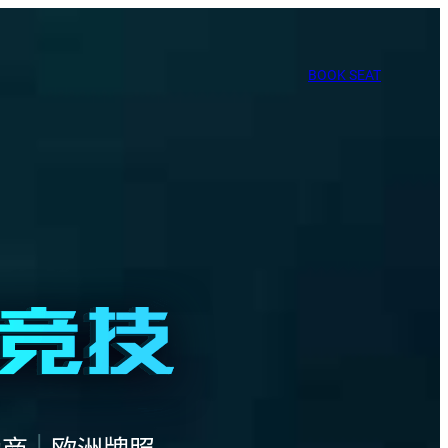
BOOK SEAT