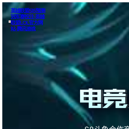
英雄联盟S15预测
冠军赛投注-英雄
联盟LOL官方网
站-腾讯游戏