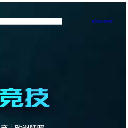
BOOK SEAT