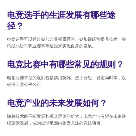
电竞选手的生涯发展有哪些途
径？
电竞选手可以通过参加比赛积累经验、参加训练营提升技术、签
约战队进军职业赛事等途径来实现自身的发展。
电竞比赛中有哪些常见的规则？
电竞比赛常见的规则包括禁用英雄、选手分组、设定局时等，以
确保比赛公平公正。
电竞产业的未来发展如何？
随着技术的不断发展和观众群体的扩大，电竞产业有望在未来继
续蓬勃发展，成为全球范围内备受关注的竞技项目。