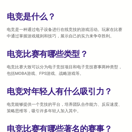
电竞是什么？
电竞是一种通过电子设备进行在线竞技的游戏活动。玩家在比赛
中通过掌握游戏规则和技巧，展示自己的实力来争夺胜利。
电竞比赛有哪些类型？
电竞比赛大致可以分为电子竞技项目和电子竞技赛事两种类型，
包括MOBA游戏、FPS游戏、战略游戏等。
电竞对年轻人有什么吸引力？
电竞能够提供一个竞技的平台，培养团队合作能力、反应速度、
策略思维等，吸引许多年轻人加入其中。
电竞比赛有哪些著名的赛事？