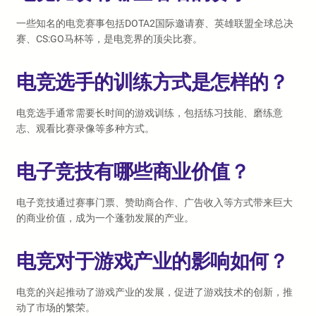
一些知名的电竞赛事包括DOTA2国际邀请赛、英雄联盟全球总决
赛、CS:GO马杯等，是电竞界的顶尖比赛。
电竞选手的训练方式是怎样的？
电竞选手通常需要长时间的游戏训练，包括练习技能、磨练意
志、观看比赛录像等多种方式。
电子竞技有哪些商业价值？
电子竞技通过赛事门票、赞助商合作、广告收入等方式带来巨大
的商业价值，成为一个蓬勃发展的产业。
电竞对于游戏产业的影响如何？
电竞的兴起推动了游戏产业的发展，促进了游戏技术的创新，推
动了市场的繁荣。