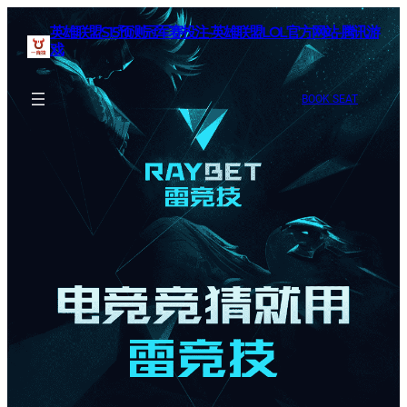
英雄联盟S15预测冠军赛投注-英雄联盟LOL官方网站-腾讯游
戏
BOOK SEAT