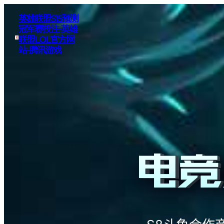
英雄联盟S15预测
冠军赛投注-英雄
联盟LOL官方网
站-腾讯游戏