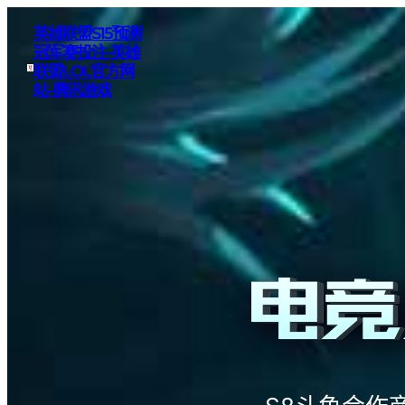
英雄联盟S15预测
冠军赛投注-英雄
联盟LOL官方网
站-腾讯游戏