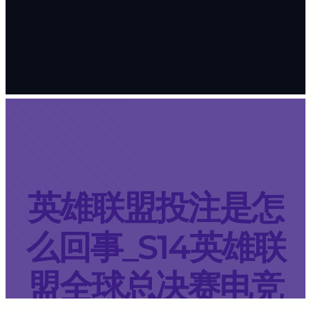
英雄联盟投注是怎
么回事_S14英雄联
盟全球总决赛电竞