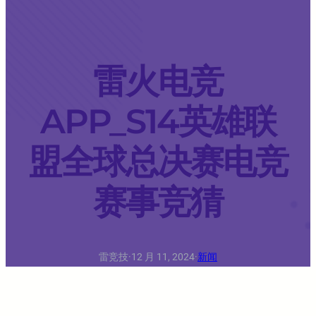
雷火电竞
APP_S14英雄联
盟全球总决赛电竞
赛事竞猜
雷竞技
·
12 月 11, 2024
·
新闻