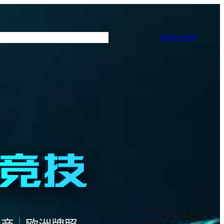
BOOK SEAT