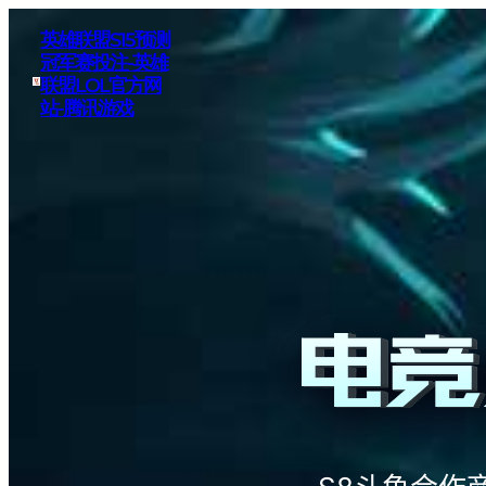
英雄联盟S15预测
冠军赛投注-英雄
联盟LOL官方网
站-腾讯游戏