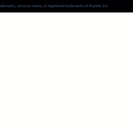
注怎么玩的_S1
总决赛电竞赛事
雷竞技
·
11 月 10, 2024
·
文章