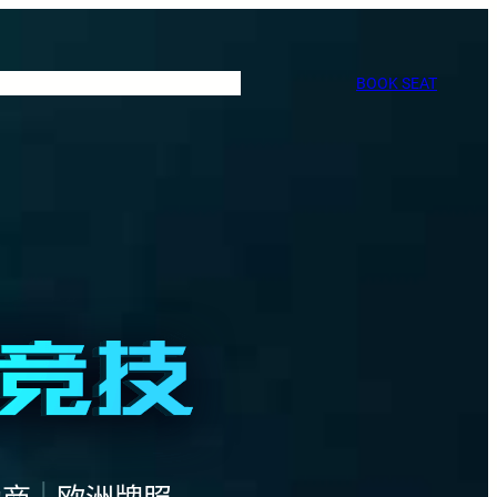
BOOK SEAT