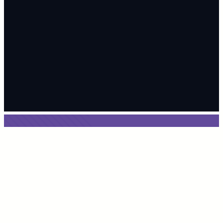
LOL比赛买输赢在
哪买_S14英雄联盟