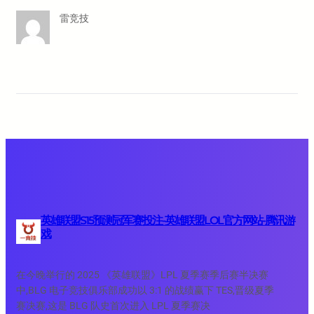
雷竞技
英雄联盟S15预测冠军赛投注-英雄联盟LOL官方网站-腾讯游
戏
在今晚举行的 2025 《英雄联盟》LPL 夏季赛季后赛半决赛
中,BLG 电子竞技俱乐部成功以 3:1 的战绩赢下 TES,晋级夏季
赛决赛,这是 BLG 队史首次进入 LPL 夏季赛决