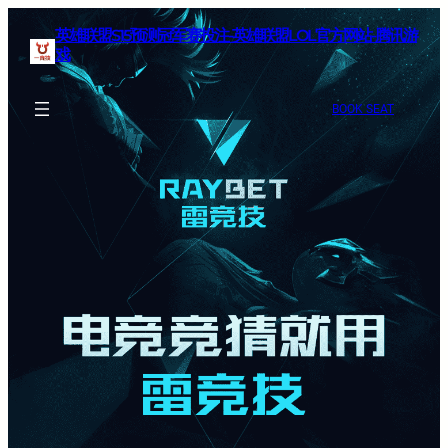
英雄联盟S15预测冠军赛投注-英雄联盟LOL官方网站-腾讯游
戏
BOOK SEAT