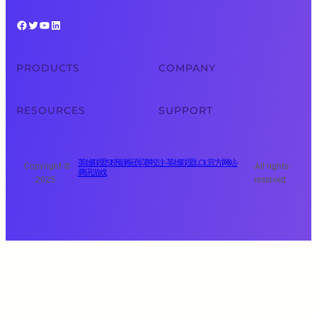
Facebook
Twitter
YouTube
LinkedIn
PRODUCTS
COMPANY
RESOURCES
SUPPORT
英雄联盟S15预测冠军赛投注-英雄联盟LOL官方网站-
Copyright ©
· All rights
腾讯游戏
2025 ·
reserved