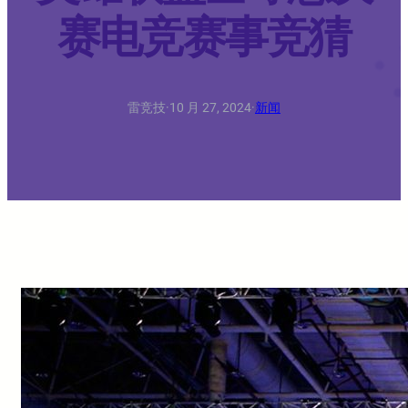
赛电竞赛事竞猜
雷竞技
·
10 月 27, 2024
·
新闻