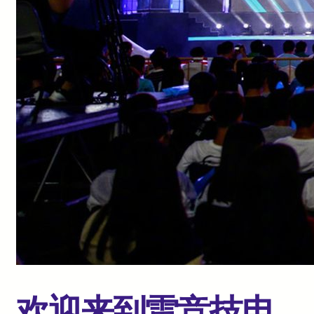
欢迎来到雷竞技电