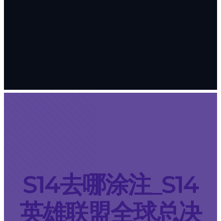
S14去哪涂注_S14
英雄联盟全球总决