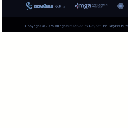
S14在哪买