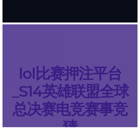
lol比赛押注平台
_S14英雄联盟全球
总决赛电竞赛事竞
猜