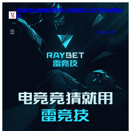
英雄联盟S15预测冠军赛投注-英雄联盟LOL官方网站-腾讯游
戏
BOOK SEAT