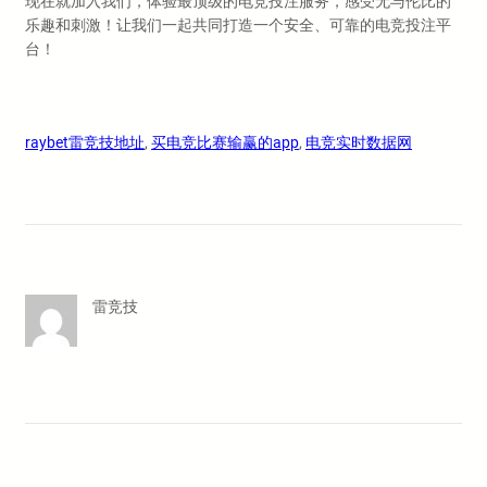
现在就加入我们，体验最顶级的电竞投注服务，感受无与伦比的
乐趣和刺激！让我们一起共同打造一个安全、可靠的电竞投注平
台！
raybet雷竞技地址
, 
买电竞比赛输赢的app
, 
电竞实时数据网
雷竞技