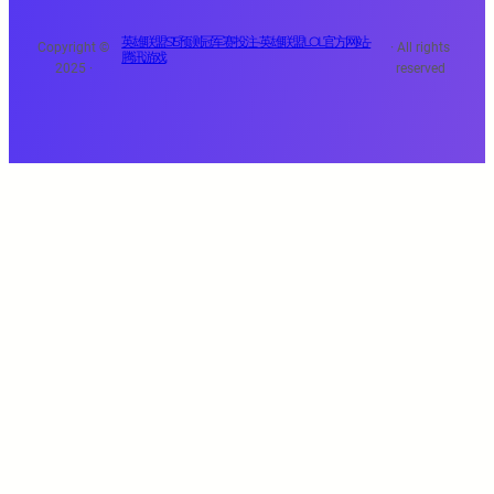
英雄联盟S15预测冠军赛投注-英雄联盟LOL官方网站-
Copyright ©
· All rights
腾讯游戏
2025 ·
reserved