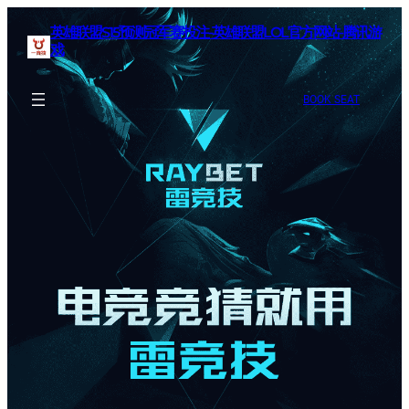
英雄联盟S15预测冠军赛投注-英雄联盟LOL官方网站-腾讯游
戏
BOOK SEAT