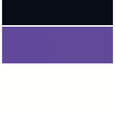
S14怎么买比赛输
赢