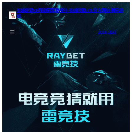
英雄联盟S15预测冠军赛投注-英雄联盟LOL官方网站-腾讯游
戏
BOOK SEAT