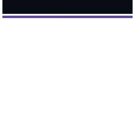
lol盘口在哪买
雷竞技
·
7 月 25, 2024
·
新闻