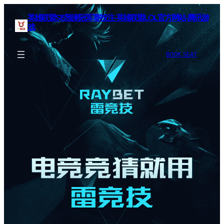
英雄联盟S15预测冠军赛投注-英雄联盟LOL官方网站-腾讯游
戏
BOOK SEAT