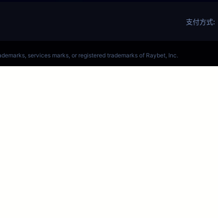
口下注_S14
决赛电竞赛事竞