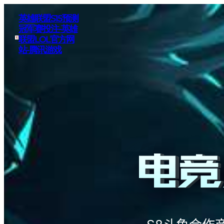
英雄联盟S15预测
冠军赛投注-英雄
联盟LOL官方网
站-腾讯游戏